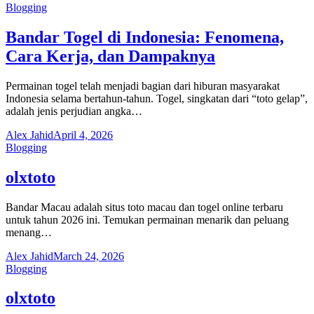
Blogging
Bandar Togel di Indonesia: Fenomena,
Cara Kerja, dan Dampaknya
Permainan togel telah menjadi bagian dari hiburan masyarakat
Indonesia selama bertahun-tahun. Togel, singkatan dari “toto gelap”,
adalah jenis perjudian angka…
Alex Jahid
April 4, 2026
Blogging
olxtoto
Bandar Macau adalah situs toto macau dan togel online terbaru
untuk tahun 2026 ini. Temukan permainan menarik dan peluang
menang…
Alex Jahid
March 24, 2026
Blogging
olxtoto