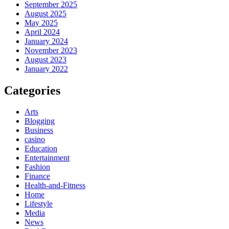
September 2025
August 2025
May 2025
April 2024
January 2024
November 2023
August 2023
January 2022
Categories
Arts
Blogging
Business
casino
Education
Entertainment
Fashion
Finance
Health-and-Fitness
Home
Lifestyle
Media
News