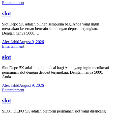
Entertainment
slot
Slot Depo 5K adalah pilihan sempurna bagi Anda yang ingin
merasakan keseruan bermain slot dengan deposit terjangkau.
Dengan hanya 5000,…
Alex Jahid
August 9, 2026
Entertainment
slot
Slot Depo 5K adalah pilihan ideal bagi Anda yang ingin menikmati
permainan slot dengan deposit terjangkau. Dengan hanya 5000,
Anda…
Alex Jahid
August 9, 2026
Entertainment
slot
SLOT DEPO 5K adalah platform permainan slot yang dirancang