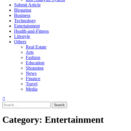
Submit Article
Blogging
Business
Technology
Entertainment
Health-and-Fitness
Lifestyle
Others
Real Estate
Arts
Fashion
Education
Shopping
News
Finance
Travel
Media
Search
for:
Category:
Entertainment