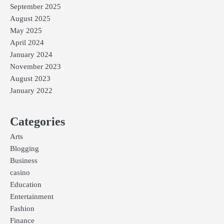
September 2025
August 2025
May 2025
April 2024
January 2024
November 2023
August 2023
January 2022
Categories
Arts
Blogging
Business
casino
Education
Entertainment
Fashion
Finance