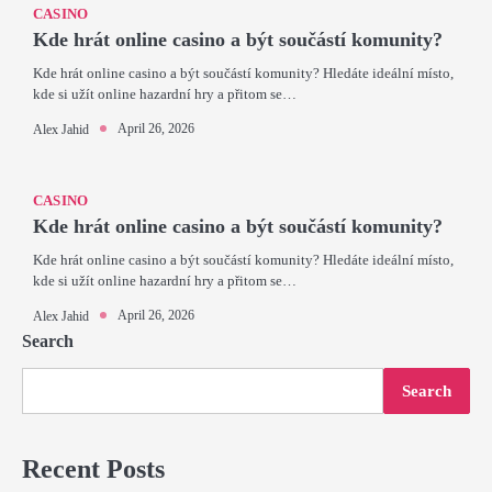
CASINO
Kde hrát online casino a být součástí komunity?
Kde hrát online casino a být součástí komunity? Hledáte ideální místo,
kde si užít online hazardní hry a přitom se…
April 26, 2026
Alex Jahid
CASINO
Kde hrát online casino a být součástí komunity?
Kde hrát online casino a být součástí komunity? Hledáte ideální místo,
kde si užít online hazardní hry a přitom se…
April 26, 2026
Alex Jahid
Search
Search
Recent Posts