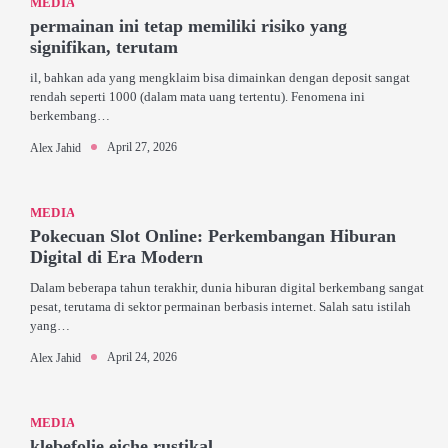
MEDIA
permainan ini tetap memiliki risiko yang
signifikan, terutam
il, bahkan ada yang mengklaim bisa dimainkan dengan deposit sangat
rendah seperti 1000 (dalam mata uang tertentu). Fenomena ini
berkembang…
April 27, 2026
Alex Jahid
MEDIA
Pokecuan Slot Online: Perkembangan Hiburan
Digital di Era Modern
Dalam beberapa tahun terakhir, dunia hiburan digital berkembang sangat
pesat, terutama di sektor permainan berbasis internet. Salah satu istilah
yang…
April 24, 2026
Alex Jahid
MEDIA
klebefolie eiche rustikal