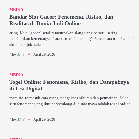
MEDIA
Bandar Slot Gacor: Fenomena, Risiko, dan
Realitas di Dunia Judi Online
aring. Kata “gacor” sendiri merupakan slang yang berarti “sering
memberikan kemenangan” atau “mudah menang”. Sementara itu, “bandar
slot” merujuk pada…
April 29, 2026
Alex Jahid
MEDIA
Togel Online: Fenomena, Risiko, dan Dampaknya
di Era Digital
manusia, termasuk cara orang mengakses hiburan dan permainan. Salah
satu fenomena yang ikut berkembang di dunia maya adalah togel online.
…
April 29, 2026
Alex Jahid