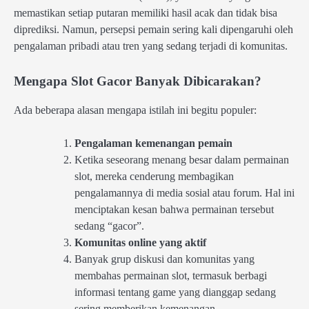
memastikan setiap putaran memiliki hasil acak dan tidak bisa
diprediksi. Namun, persepsi pemain sering kali dipengaruhi oleh
pengalaman pribadi atau tren yang sedang terjadi di komunitas.
Mengapa Slot Gacor Banyak Dibicarakan?
Ada beberapa alasan mengapa istilah ini begitu populer:
Pengalaman kemenangan pemain
Ketika seseorang menang besar dalam permainan
slot, mereka cenderung membagikan
pengalamannya di media sosial atau forum. Hal ini
menciptakan kesan bahwa permainan tersebut
sedang “gacor”.
Komunitas online yang aktif
Banyak grup diskusi dan komunitas yang
membahas permainan slot, termasuk berbagi
informasi tentang game yang dianggap sedang
sering memberikan kemenangan.