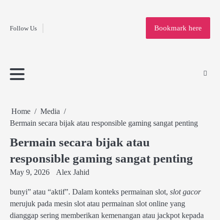
Fashion
Skip
to
Education
Bookmark here
Follow Us
content
Home
Info
Submit
Blogging
Business
Technology
Entertainment
Health-
Lifestyle
Others
Shopping
Analysis
Article
and-
News
System
Fitness
Finance
Travel
Media
Home
Media
Bermain secara bijak atau responsible gaming sangat penting
Bermain secara bijak atau
responsible gaming sangat penting
May 9, 2026
Alex Jahid
bunyi” atau “aktif”. Dalam konteks permainan slot,
slot gacor
merujuk pada mesin slot atau permainan slot online yang
dianggap sering memberikan kemenangan atau jackpot kepada