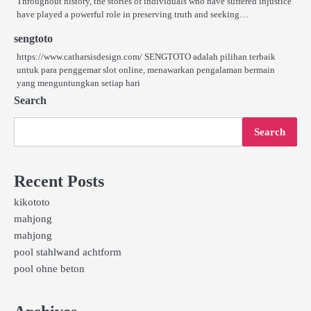
Throughout history, the stories of individuals who have suffered injustice
have played a powerful role in preserving truth and seeking…
sengtoto
https://www.catharsisdesign.com/ SENGTOTO adalah pilihan terbaik
untuk para penggemar slot online, menawarkan pengalaman bermain
yang menguntungkan setiap hari
Search
Search
Recent Posts
kikototo
mahjong
mahjong
pool stahlwand achtform
pool ohne beton