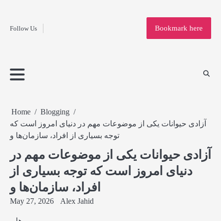
Fashion
Skip
to
Education
Bookmark here
Follow Us
content
Home
Info
Submit
Blogging
Business
Technology
Entertainment
Health-
Lifestyle
Others
Shopping
Analysis
Article
and-
News
System
Fitness
Finance
Travel
Media
Home
Blogging
آزادی حیوانات یکی از موضوعات مهم در دنیای امروز است که
توجه بسیاری از افراد، سازمان‌ها و
آزادی حیوانات یکی از موضوعات مهم در
دنیای امروز است که توجه بسیاری از
افراد، سازمان‌ها و
May 27, 2026
Alex Jahid
ها و