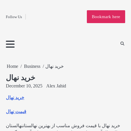
Fashion
Skip
to
Education
Bookmark here
Follow Us
content
Home
Info
Submit
Blogging
Business
Technology
Entertainment
Health-
Lifestyle
Others
Shopping
Analysis
Article
and-
News
System
Fitness
Finance
Travel
Media
Home
Business
خرید نهال
خرید نهال
December 10, 2025
Alex Jahid
خرید نهال
قیمت نهال
خرید نهال با قیمت فروش مناسب از بهترین نهالستاننهالستان