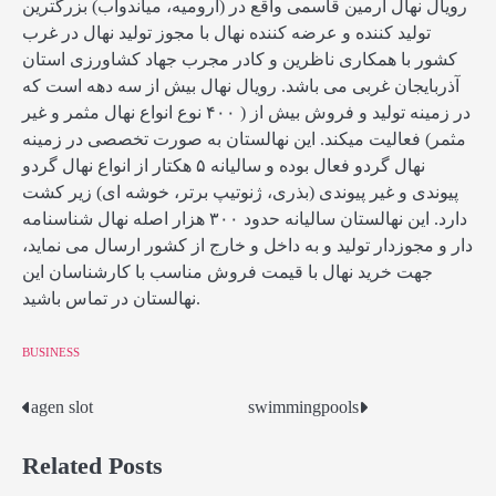
رویال نهال آرمین قاسمی واقع در (ارومیه، میاندوآب) بزرگترین
تولید کننده و عرضه کننده نهال با مجوز تولید نهال در غرب
کشور با همکاری ناظرین و کادر مجرب جهاد کشاورزی استان
آذربایجان غربی می باشد. رویال نهال بیش از سه دهه است که
در زمینه تولید و فروش بیش از ( ۴۰۰ نوع انواع نهال مثمر و غیر
مثمر) فعالیت میکند. این نهالستان به صورت تخصصی در زمینه
نهال گردو فعال بوده و سالیانه ۵ هکتار از انواع نهال گردو
پیوندی و غیر پیوندی (بذری، ژنوتیپ برتر، خوشه ای) زیر کشت
دارد. این نهالستان سالیانه حدود ۳۰۰ هزار اصله نهال شناسنامه
دار و مجوزدار تولید و به داخل و خارج از کشور ارسال می نماید،
جهت خرید نهال با قیمت فروش مناسب با کارشناسان این
نهالستان در تماس باشید.
BUSINESS
agen slot
swimmingpools
Post
navigation
Related Posts