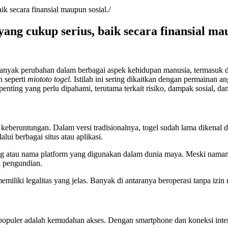
aik secara finansial maupun sosial.
yang cukup serius, baik secara finansial ma
 banyak perubahan dalam berbagai aspek kehidupan manusia, termasuk 
h seperti
miototo togel
. Istilah ini sering dikaitkan dengan permainan 
penting yang perlu dipahami, terutama terkait risiko, dampak sosial, da
eruntungan. Dalam versi tradisionalnya, togel sudah lama dikenal di
lui berbagai situs atau aplikasi.
ing atau nama platform yang digunakan dalam dunia maya. Meski naman
n pengundian.
liki legalitas yang jelas. Banyak di antaranya beroperasi tanpa izin
opuler adalah kemudahan akses. Dengan smartphone dan koneksi inte