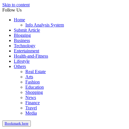
Skip to content
Follow Us
Home
Info Analysis System
Submit Article
Blogging
Business
Technology
Entertainment
Health-and-Fitness
Lifestyle
Others
Real Estate
Arts
Fashion
Education
Shopping
News
Finance
Travel
Media
Bookmark here