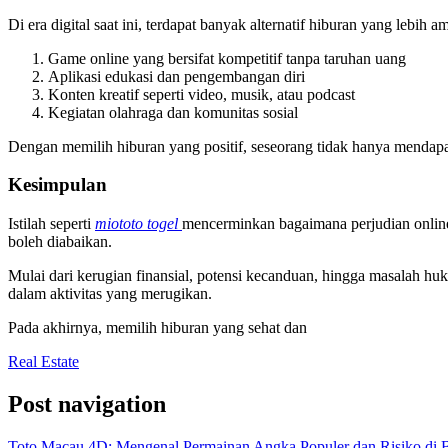
Di era digital saat ini, terdapat banyak alternatif hiburan yang lebih a
Game online yang bersifat kompetitif tanpa taruhan uang
Aplikasi edukasi dan pengembangan diri
Konten kreatif seperti video, musik, atau podcast
Kegiatan olahraga dan komunitas sosial
Dengan memilih hiburan yang positif, seseorang tidak hanya mendapa
Kesimpulan
Istilah seperti
miototo togel
mencerminkan bagaimana perjudian online 
boleh diabaikan.
Mulai dari kerugian finansial, potensi kecanduan, hingga masalah huk
dalam aktivitas yang merugikan.
Pada akhirnya, memilih hiburan yang sehat dan
Real Estate
Post navigation
Toto Macau 4D: Mengenal Permainan Angka Populer dan Risiko di 