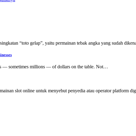
ari singkatan “toto gelap”, yaitu permainan tebak angka yang sudah dike
inesses
ds — sometimes millions — of dollars on the table. Not…
mainan slot online untuk menyebut penyedia atau operator platform dig