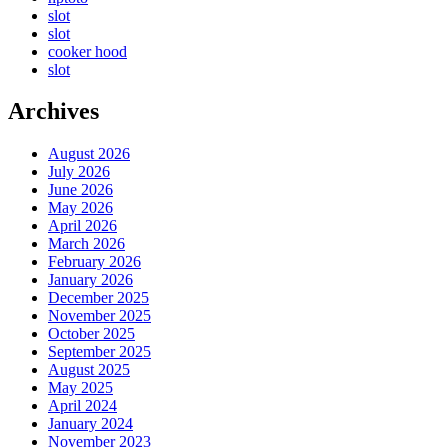
slot
slot
cooker hood
slot
Archives
August 2026
July 2026
June 2026
May 2026
April 2026
March 2026
February 2026
January 2026
December 2025
November 2025
October 2025
September 2025
August 2025
May 2025
April 2024
January 2024
November 2023