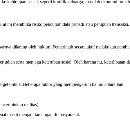
ke kehidupan sosial, seperti konflik keluarga, masalah ekonomi rumah 
Hal ini membuka risiko pencurian data pribadi atau penipuan transaksi.
asarnya dilarang oleh hukum. Pemerintah secara aktif melakukan pemblo
judian serta menjaga ketertiban sosial. Oleh karena itu, keterlibatan d
ogel online. Beberapa faktor yang mempengaruhi hal ini antara lain:
ncerminkan realitas)
sial masih menjadi tantangan di masyarakat.