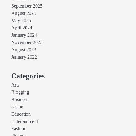
September 2025
August 2025
May 2025
April 2024
January 2024
November 2023
August 2023
January 2022
Categories
Arts
Blogging
Business
casino
Education
Entertainment
Fashion