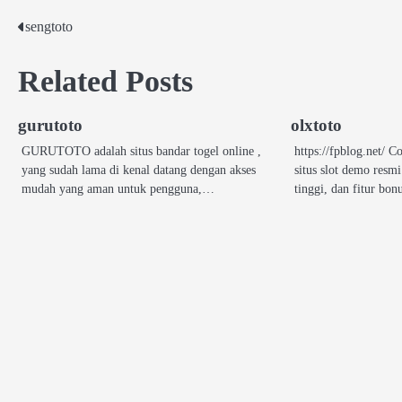
sengtoto
Post
navigation
Related Posts
gurutoto
olxtoto
GURUTOTO adalah situs bandar togel online ,
https://fpblog.net/
yang sudah lama di kenal datang dengan akses
situs slot demo resm
mudah yang aman untuk pengguna,…
tinggi, dan fitur bo