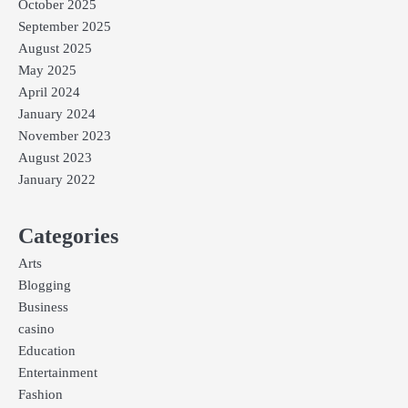
October 2025
September 2025
August 2025
May 2025
April 2024
January 2024
November 2023
August 2023
January 2022
Categories
Arts
Blogging
Business
casino
Education
Entertainment
Fashion