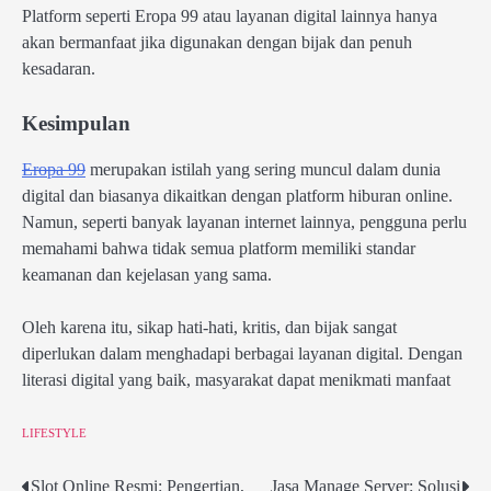
Platform seperti Eropa 99 atau layanan digital lainnya hanya
akan bermanfaat jika digunakan dengan bijak dan penuh
kesadaran.
Kesimpulan
Eropa 99
merupakan istilah yang sering muncul dalam dunia
digital dan biasanya dikaitkan dengan platform hiburan online.
Namun, seperti banyak layanan internet lainnya, pengguna perlu
memahami bahwa tidak semua platform memiliki standar
keamanan dan kejelasan yang sama.
Oleh karena itu, sikap hati-hati, kritis, dan bijak sangat
diperlukan dalam menghadapi berbagai layanan digital. Dengan
literasi digital yang baik, masyarakat dapat menikmati manfaat
LIFESTYLE
Slot Online Resmi: Pengertian,
Jasa Manage Server: Solusi