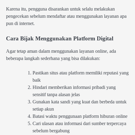
Karena itu, pengguna disarankan untuk selalu melakukan
pengecekan sebelum mendaftar atau menggunakan layanan apa
pun di internet.
Cara Bijak Menggunakan Platform Digital
Agar tetap aman dalam menggunakan layanan online, ada
beberapa langkah sederhana yang bisa dilakukan:
Pastikan situs atau platform memiliki reputasi yang
baik
Hindari memberikan informasi pribadi yang
sensitif tanpa alasan jelas
Gunakan kata sandi yang kuat dan berbeda untuk
setiap akun
Batasi waktu penggunaan platform hiburan online
Cari ulasan atau informasi dari sumber terpercaya
sebelum bergabung