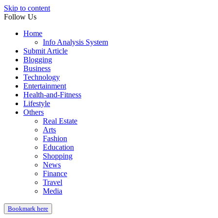
Skip to content
Follow Us
Home
Info Analysis System
Submit Article
Blogging
Business
Technology
Entertainment
Health-and-Fitness
Lifestyle
Others
Real Estate
Arts
Fashion
Education
Shopping
News
Finance
Travel
Media
Bookmark here