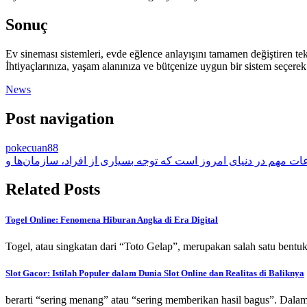
Sonuç
Ev sineması sistemleri, evde eğlence anlayışını tamamen değiştiren tek
İhtiyaçlarınıza, yaşam alanınıza ve bütçenize uygun bir sistem seçerek 
News
Post navigation
pokecuan88
ات مهم در دنیای امروز است که توجه بسیاری از افراد، سازمان‌ها و
Related Posts
Togel Online: Fenomena Hiburan Angka di Era Digital
Togel, atau singkatan dari “Toto Gelap”, merupakan salah satu bentu
Slot Gacor: Istilah Populer dalam Dunia Slot Online dan Realitas di Baliknya
berarti “sering menang” atau “sering memberikan hasil bagus”. Dala