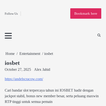
Fashion
Skip
to
Education
Bookmark here
Follow Us
content
Home
Info
Submit
Blogging
Business
Technology
Entertainment
Health-
Lifestyle
Others
Shopping
Analysis
Article
and-
News
System
Fitness
Finance
Travel
Media
Home
Entertainment
iosbet
iosbet
October 27, 2025
Alex Jahid
https://andelscracow.com/
Cari bandar slot terpercaya tahun ini IOSBET hadir dengan
jackpot stabil, bonus new member besar, serta peluang maxwin
RTP tinggi untuk semua pemain