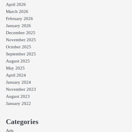
April 2026
March 2026
February 2026
January 2026
December 2025
November 2025
October 2025
September 2025
August 2025
May 2025
April 2024
January 2024
November 2023
August 2023
January 2022
Categories
Arts