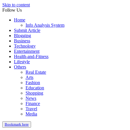
Skip to content
Follow Us
Home
Info Analysis System
Submit Article
Blogging
Business
Technology
Entertainment
Health-and-Fitness
Lifestyle
Others
Real Estate
Arts
Fashion
Education
Shopping
News
Finance
Travel
Media
Bookmark here