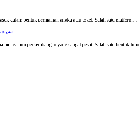
rmasuk dalam bentuk permainan angka atau togel. Salah satu platform…
 Digital
 Asia mengalami perkembangan yang sangat pesat. Salah satu bentuk hi