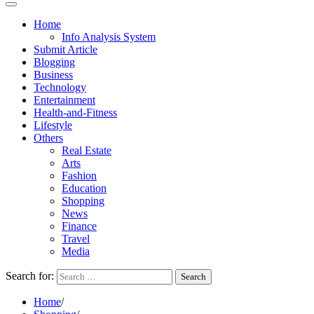
Home
Info Analysis System
Submit Article
Blogging
Business
Technology
Entertainment
Health-and-Fitness
Lifestyle
Others
Real Estate
Arts
Fashion
Education
Shopping
News
Finance
Travel
Media
Search for:
Home