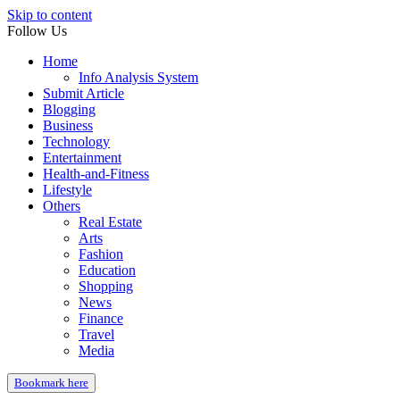
Skip to content
Follow Us
Home
Info Analysis System
Submit Article
Blogging
Business
Technology
Entertainment
Health-and-Fitness
Lifestyle
Others
Real Estate
Arts
Fashion
Education
Shopping
News
Finance
Travel
Media
Bookmark here