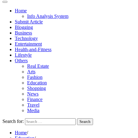
Home
Info Analysis System
Submit Article
Blogging
Business
Technology
Entertainment
Health-and-Fitness
Lifestyle
Others
Real Estate
Arts
Fashion
Education
Shopping
News
Finance
Travel
Media
Search for:
Home