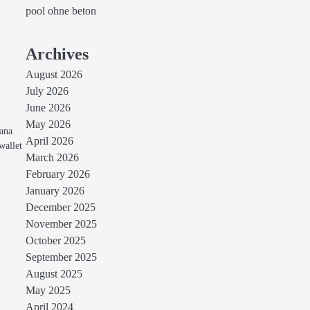
pool ohne beton
Archives
August 2026
July 2026
June 2026
May 2026
ana
April 2026
wallet
March 2026
February 2026
January 2026
December 2025
November 2025
October 2025
September 2025
August 2025
May 2025
April 2024