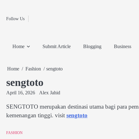
Fashion
Skip
to
Education
content
Follow Us
Home
Info
Submit
Blogging
Business
Technology
Entertainment
Health-
Lifestyle
Others
Shopping
Analysis
Article
and-
News
System
Fitness
Finance
Home
Submit Article
Blogging
Business
Travel
Media
Home
Fashion
sengtoto
sengtoto
April 16, 2026
Alex Jahid
SENGTOTO merupakan destinasi utama bagi para pemain 
kemenangan tinggi. visit
sengtoto
FASHION