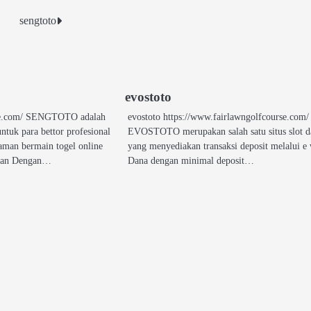
sengtoto
evostoto
ance.com/ SENGTOTO adalah
evostoto https://www.fairlawngolfcourse.com/
ntuk para bettor profesional
EVOSTOTO merupakan salah satu situs slot d
aman bermain togel online
yang menyediakan transaksi deposit melalui e 
man Dengan…
Dana dengan minimal deposit…