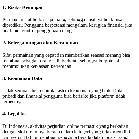
1. Risiko Keuangan
Permainan slot berbasis peluang, sehingga hasilnya tidak bisa
diprediksi. Pengguna berpotensi mengalami kerugian finansial jika
tidak mengontrol penggunaan uang.
2. Ketergantungan atau Kecanduan
Sifat permainan yang cepat dan memberikan sensasi menang bisa
membuat sebagian orang sulit berhenti, sehingga berpotensi
menimbulkan kebiasaan berlebihan.
3. Keamanan Data
Tidak semua situs memiliki sistem keamanan yang baik. Data
pribadi dan finansial pengguna bisa berisiko jika platform tidak
terpercaya.
4. Legalitas
Di Indonesia, aktivitas perjudian online termasuk yang berkaitan
dengan slot umumnya berada dalam kategori yang tidak memiliki
izin resmi. Hal ini membuat pengguna berada dalam posisi yang