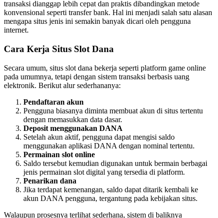
transaksi dianggap lebih cepat dan praktis dibandingkan metode
konvensional seperti transfer bank. Hal ini menjadi salah satu alasan
mengapa situs jenis ini semakin banyak dicari oleh pengguna
internet.
Cara Kerja Situs Slot Dana
Secara umum, situs slot dana bekerja seperti platform game online
pada umumnya, tetapi dengan sistem transaksi berbasis uang
elektronik. Berikut alur sederhananya:
Pendaftaran akun
Pengguna biasanya diminta membuat akun di situs tertentu
dengan memasukkan data dasar.
Deposit menggunakan DANA
Setelah akun aktif, pengguna dapat mengisi saldo
menggunakan aplikasi DANA dengan nominal tertentu.
Permainan slot online
Saldo tersebut kemudian digunakan untuk bermain berbagai
jenis permainan slot digital yang tersedia di platform.
Penarikan dana
Jika terdapat kemenangan, saldo dapat ditarik kembali ke
akun DANA pengguna, tergantung pada kebijakan situs.
Walaupun prosesnya terlihat sederhana, sistem di baliknya