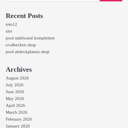
Recent Posts
toto12
slot
pool stahlwand komplettset
ovalbecken shop
pool abdeckplanen shop
Archives
August 2026
July 2026
June 2026
May 2026
April 2026
March 2026
February 2026
January 2026