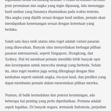
jenis permainan dan angka yang ingin dipasang, lalu menunggu
hasil undian yang biasanya diumumkan pada waktu tertentu.
Jika angka yang dipilih sesuai dengan hasil undian, pemain akan
mendapatkan kemenangan sesuai dengan ketentuan yang
berlaku.
Salah satu daya tarik utama situs togel adalah variasi pasaran
yang ditawarkan. Banyak situs menyediakan berbagai pilihan
pasaran internasional, seperti Singapore, Hongkong, dan
Sydney. Hal ini membuat pemain memiliki lebih banyak opsi
dan kesempatan untuk mencoba strategi yang berbeda. Selain
itu, situs togel modern juga sering dilengkapi dengan fitur
tambahan seperti statistik angka, riwayat hasil, dan prediksi yang
dapat membantu pemain dalam menentukan pilihan mereka.
Namun, di balik kemudahan dan potensi keuntungan, ada
beberapa hal penting yang perlu diperhatikan. Pertama adalah
aspek legalitas. Di banyak negara, termasuk Indonesia, perjudian