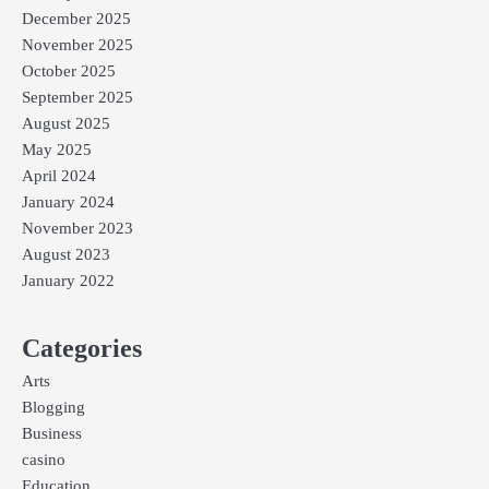
December 2025
November 2025
October 2025
September 2025
August 2025
May 2025
April 2024
January 2024
November 2023
August 2023
January 2022
Categories
Arts
Blogging
Business
casino
Education