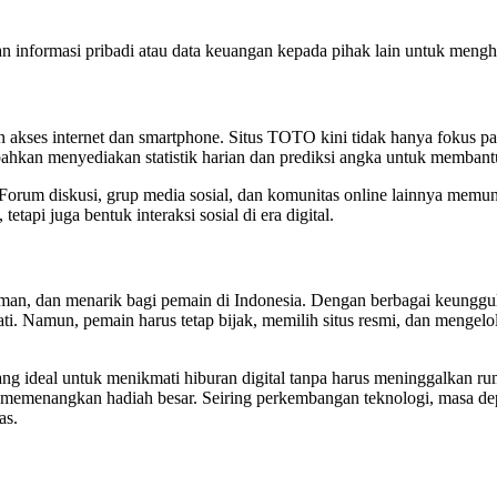
 informasi pribadi atau data keuangan kepada pihak lain untuk mengh
 akses internet dan smartphone. Situs TOTO kini tidak hanya fokus pad
tus bahkan menyediakan statistik harian dan prediksi angka untuk memba
Forum diskusi, grup media sosial, dan komunitas online lainnya memun
pi juga bentuk interaksi sosial di era digital.
, dan menarik bagi pemain di Indonesia. Dengan berbagai keunggulan
ati. Namun, pemain harus tetap bijak, memilih situs resmi, dan menge
g ideal untuk menikmati hiburan digital tanpa harus meninggalkan ru
n memenangkan hadiah besar. Seiring perkembangan teknologi, masa de
as.