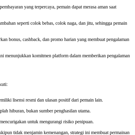
pembayaran yang terpercaya, pemain dapat merasa aman saat
bahan seperti colok bebas, colok naga, dan jitu, sehingga pemain
nawarkan bonus, cashback, dan promo harian yang membuat pengalaman
l ini menunjukkan komitmen platform dalam memberikan pengalaman
uti:
iki lisensi resmi dan ulasan positif dari pemain lain.
plah hiburan, bukan sumber penghasilan utama.
g mencurigakan untuk mengurangi risiko penipuan.
 Meskipun tidak menjamin kemenangan, strategi ini membuat permainan