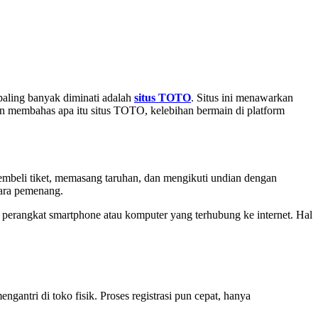
 paling banyak diminati adalah
situs TOTO
. Situs ini menawarkan
n membahas apa itu situs TOTO, kelebihan bermain di platform
membeli tiket, memasang taruhan, dan mengikuti undian dengan
para pemenang.
perangkat smartphone atau komputer yang terhubung ke internet. Hal
antri di toko fisik. Proses registrasi pun cepat, hanya