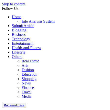
Skip to content
Follow Us
Home
Info Analysis System
Submit Article
Blogging
Business
Technology
Entertainment
Health-and-Fitness
Lifestyle
Others
Real Estate
Arts
Fashion
Education
Shopping
News
Finance
Travel
Media
Bookmark here