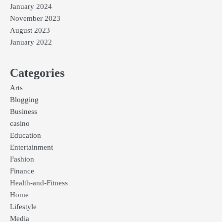
January 2024
November 2023
August 2023
January 2022
Categories
Arts
Blogging
Business
casino
Education
Entertainment
Fashion
Finance
Health-and-Fitness
Home
Lifestyle
Media