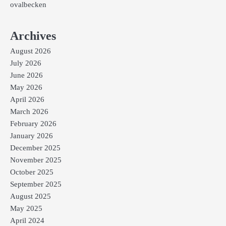
ovalbecken
Archives
August 2026
July 2026
June 2026
May 2026
April 2026
March 2026
February 2026
January 2026
December 2025
November 2025
October 2025
September 2025
August 2025
May 2025
April 2024