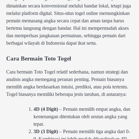
dimainkan secara konvensional melalui bandar lokal, tetapi juga
melalui platform digital. Situs-situs togel online memungkinkan
pemain memasang angka secara cepat dan aman tanpa harus
bertemu langsung dengan bandar. Hal ini mempermudah akses
dan memperluas jangkauan permainan, sehingga pemain dari
berbagai wilayah di Indonesia dapat ikut serta.
Cara Bermain Toto Togel
Cara bermain Toto Togel relatif sederhana, namun strategi dan
analisis angka memegang peranan penting. Pemain biasanya
memilih angka berdasarkan intuisi, prediksi, atau pola tertentu.
Togel biasanya memiliki beberapa jenis taruhan, di antaranya:
4D (4 Digit)
– Pemain memilih empat angka, dan
kemenangan ditentukan oleh urutan angka yang
tepat.
3D (3 Digit)
– Pemain memilih tiga angka dari 0-
9. Kombinasi ini lebih mudah dibandingkan 4D,