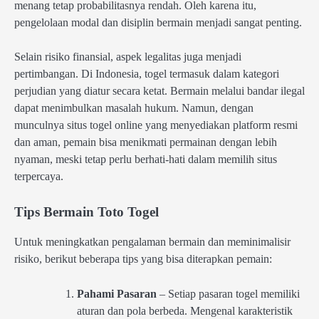
menang tetap probabilitasnya rendah. Oleh karena itu,
pengelolaan modal dan disiplin bermain menjadi sangat penting.
Selain risiko finansial, aspek legalitas juga menjadi
pertimbangan. Di Indonesia, togel termasuk dalam kategori
perjudian yang diatur secara ketat. Bermain melalui bandar ilegal
dapat menimbulkan masalah hukum. Namun, dengan
munculnya situs togel online yang menyediakan platform resmi
dan aman, pemain bisa menikmati permainan dengan lebih
nyaman, meski tetap perlu berhati-hati dalam memilih situs
terpercaya.
Tips Bermain Toto Togel
Untuk meningkatkan pengalaman bermain dan meminimalisir
risiko, berikut beberapa tips yang bisa diterapkan pemain:
Pahami Pasaran
– Setiap pasaran togel memiliki
aturan dan pola berbeda. Mengenal karakteristik