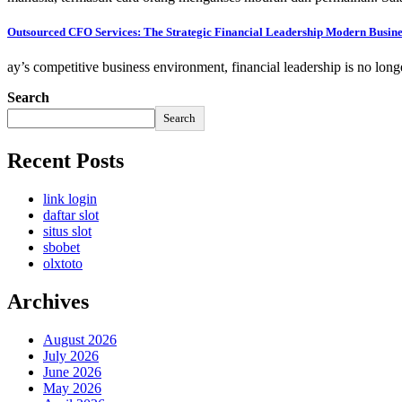
Outsourced CFO Services: The Strategic Financial Leadership Modern Busine
ay’s competitive business environment, financial leadership is no lon
Search
Search
Recent Posts
link login
daftar slot
situs slot
sbobet
olxtoto
Archives
August 2026
July 2026
June 2026
May 2026