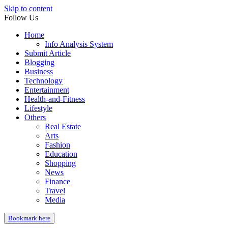
Skip to content
Follow Us
Home
Info Analysis System
Submit Article
Blogging
Business
Technology
Entertainment
Health-and-Fitness
Lifestyle
Others
Real Estate
Arts
Fashion
Education
Shopping
News
Finance
Travel
Media
Bookmark here