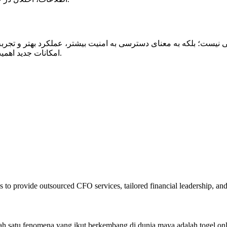
نی نیست؛ بلکه به معنای دسترسی به امنیت بیشتر، عملکرد بهتر و تجر
امکانات جدید اهمیت می‌دهید، انتخاب نسخه اصلی ویندوز تصمیمی هوشمندانه خواهد بود.
 to provide outsourced CFO services, tailored financial leadership, an
ah satu fenomena yang ikut berkembang di dunia maya adalah togel on