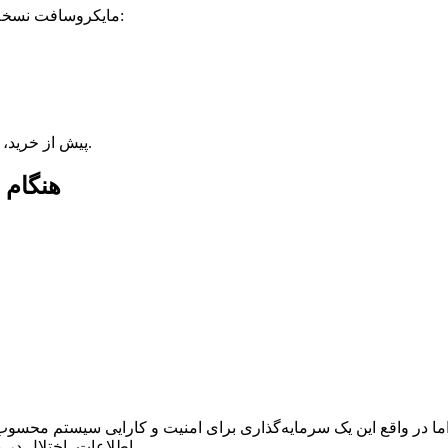
مایکروسافت نسخه‌های مختلفی از ویندوز را برای نیازهای متفاوت کاربران ارائه می‌دهد:
پیش از خرید، بهتر است نیازهای خود را بررسی کنید تا نسخه مناسب را انتخاب کنید.
هنگام 
ما در واقع این یک سرمایه‌گذاری برای امنیت و کارایی سیستم محسو
اطلاعات، اختلال در عملکرد یا آلودگی به بدافزار می‌تواند هزینه و دردسر بیشتری ایجاد کند.