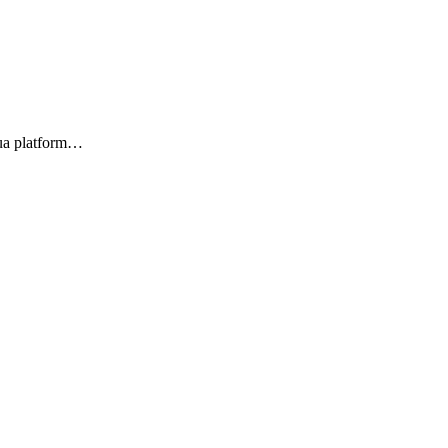
mua platform…