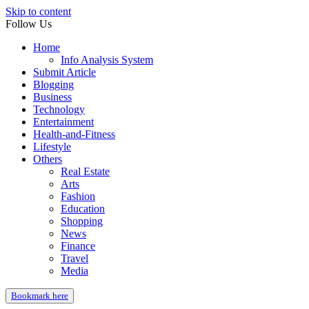
Skip to content
Follow Us
Home
Info Analysis System
Submit Article
Blogging
Business
Technology
Entertainment
Health-and-Fitness
Lifestyle
Others
Real Estate
Arts
Fashion
Education
Shopping
News
Finance
Travel
Media
Bookmark here