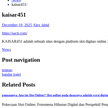
News
kaisar451
kaisar451
December 19, 2025
Alex Jahid
https://sactr.com/
KAISAR451 adalah sebuah situs dengan platform slot digitao online 20
News
Post navigation
tentoto
bandar togel
Related Posts
gunaannya. Apa itu Slot Online? Slot online pada dasarnya adalah versi digita
Pokecuan Slot Online: Fenomena Hiburan Digital dan Perspektif Pe