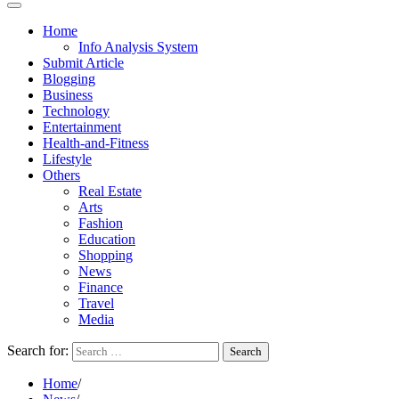
Home
Info Analysis System
Submit Article
Blogging
Business
Technology
Entertainment
Health-and-Fitness
Lifestyle
Others
Real Estate
Arts
Fashion
Education
Shopping
News
Finance
Travel
Media
Search for:
Home