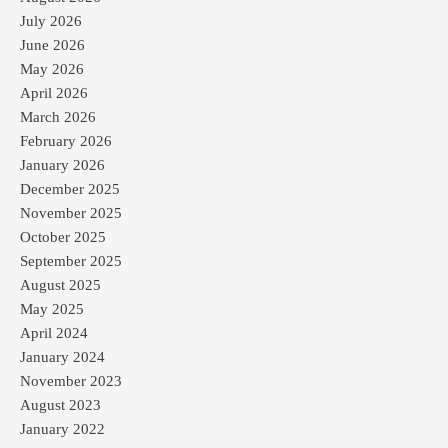
July 2026
June 2026
May 2026
April 2026
March 2026
February 2026
January 2026
December 2025
November 2025
October 2025
September 2025
August 2025
May 2025
April 2024
January 2024
November 2023
August 2023
January 2022