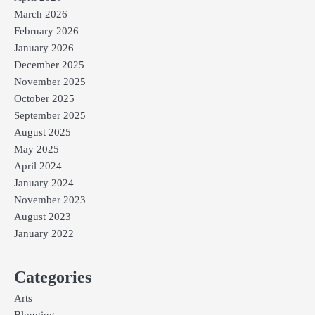
March 2026
February 2026
January 2026
December 2025
November 2025
October 2025
September 2025
August 2025
May 2025
April 2024
January 2024
November 2023
August 2023
January 2022
Categories
Arts