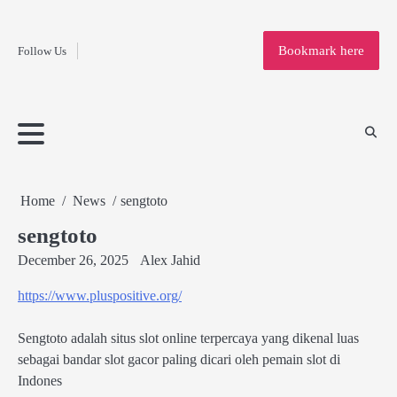
Fashion
Skip
to
Education
Bookmark here
Follow Us
content
Home
Info
Submit
Blogging
Business
Technology
Entertainment
Health-
Lifestyle
Others
Shopping
Analysis
Article
and-
News
System
Fitness
Finance
Travel
Media
Home
News
sengtoto
sengtoto
December 26, 2025
Alex Jahid
https://www.pluspositive.org/
Sengtoto adalah situs slot online terpercaya yang dikenal luas
sebagai bandar slot gacor paling dicari oleh pemain slot di
Indones