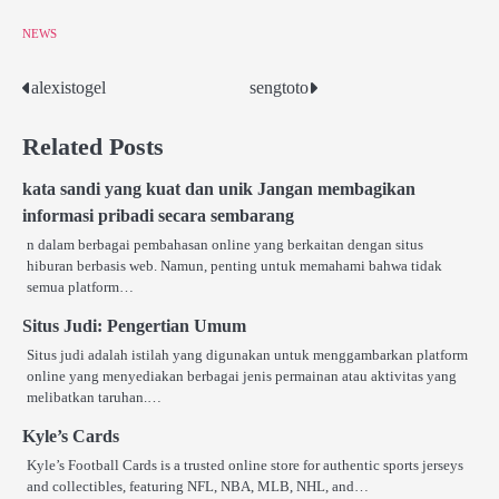
NEWS
alexistogel
sengtoto
Post
navigation
Related Posts
kata sandi yang kuat dan unik Jangan membagikan
informasi pribadi secara sembarang
n dalam berbagai pembahasan online yang berkaitan dengan situs
hiburan berbasis web. Namun, penting untuk memahami bahwa tidak
semua platform…
Situs Judi: Pengertian Umum
Situs judi adalah istilah yang digunakan untuk menggambarkan platform
online yang menyediakan berbagai jenis permainan atau aktivitas yang
melibatkan taruhan.…
Kyle’s Cards
Kyle’s Football Cards is a trusted online store for authentic sports jerseys
and collectibles, featuring NFL, NBA, MLB, NHL, and…